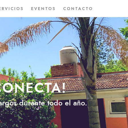
ERVICIOS
EVENTOS
CONTACTO
CTA!
A
te todo el año.
ados.